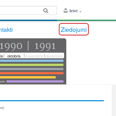
Ieiet
takti
Ziedojumi
is
oktobris
novembris
decembris
utāti
rt)