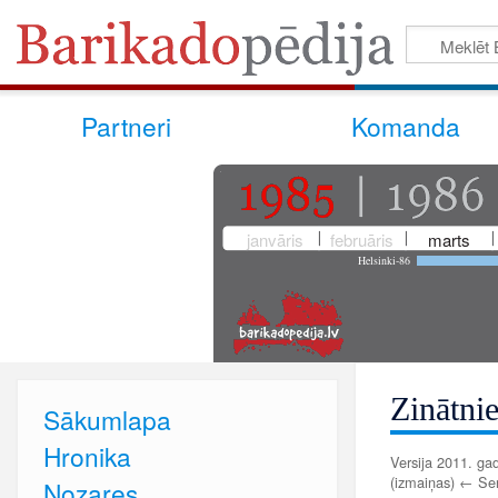
Partneri
Komanda
janvāris
februāris
marts
Helsinki-86
Zinātni
Sākumlapa
Hronika
Versija 2011. gad
(izmaiņas) ← Senā
Nozares