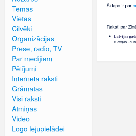
Šī lapa ir par
o
Tēmas
Vietas
Raksti par Zin
Cilvēki
Latvijas gad
Organizācijas
«Latvijas Jauna
Prese, radio, TV
Par medijiem
Pētījumi
Interneta raksti
Grāmatas
Visi raksti
Atmiņas
Video
Logo lejupielādei