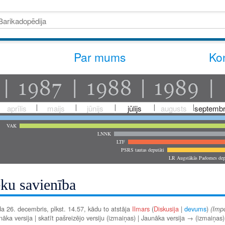
Par mums
Kon
aprīlis
maijs
jūnijs
jūlijs
augusts
septembr
VAK
LNNK
LTF
PSRS tautas deputāti
LR Augstākās Padomes dep
eku savienība
a 26. decembris, plkst. 14.57, kādu to atstāja
Ilmars
(
Diskusija
|
devums
)
(Impo
ka versija | skatīt pašreizējo versiju (izmaiņas) | Jaunāka versija → (izmaiņas)