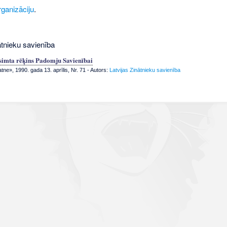
rganizāciju
.
ātnieku savienība
simta rēķins Padomju Savienībai
tne», 1990. gada 13. aprīlis, Nr. 71
- Autors:
Latvijas Zinātnieku savienība