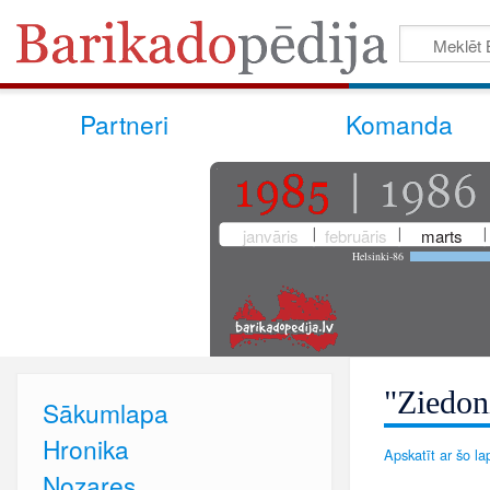
Partneri
Komanda
janvāris
februāris
marts
Helsinki-86
"Ziedon
Sākumlapa
Hronika
Apskatīt ar šo lap
Nozares