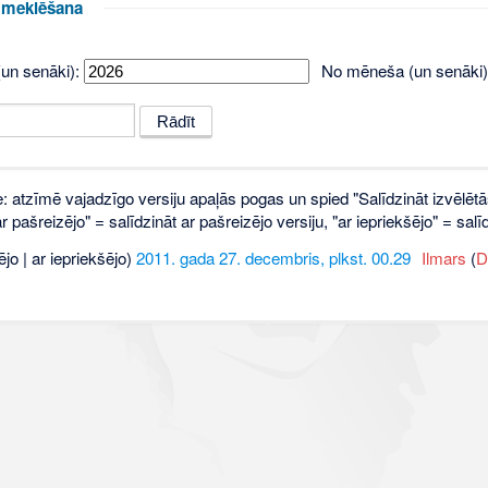
u meklēšana
un senāki):
No mēneša (un senāki)
e: atzīmē vajadzīgo versiju apaļās pogas un spied "Salīdzināt izvēlētā
 pašreizējo" = salīdzināt ar pašreizējo versiju, "ar iepriekšējo" = sa
ējo | ar iepriekšējo)
2011. gada 27. decembris, plkst. 00.29
‎
Ilmars
(
D