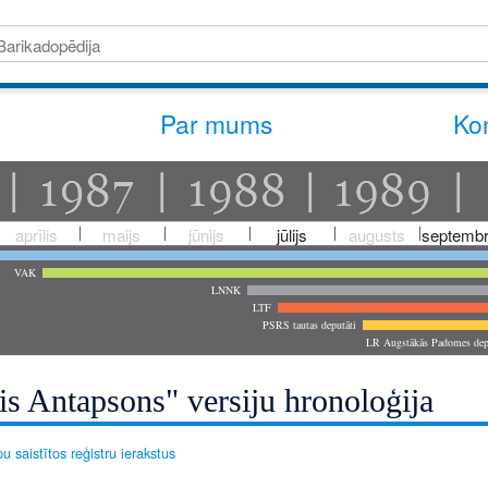
Par mums
Kon
aprīlis
maijs
jūnijs
jūlijs
augusts
septembr
VAK
LNNK
LTF
PSRS tautas deputāti
LR Augstākās Padomes dep
is Antapsons" versiju hronoloģija
u saistītos reģistru ierakstus