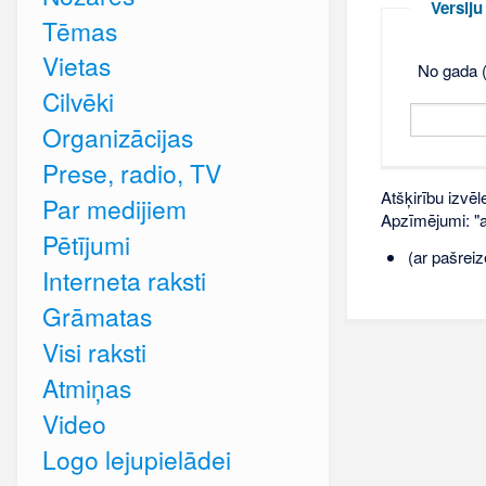
Versij
Tēmas
Vietas
No gada (
Cilvēki
Organizācijas
Prese, radio, TV
Atšķirību izvēl
Par medijiem
Apzīmējumi: "ar
Pētījumi
(ar pašreiz
Interneta raksti
Grāmatas
Visi raksti
Atmiņas
Video
Logo lejupielādei