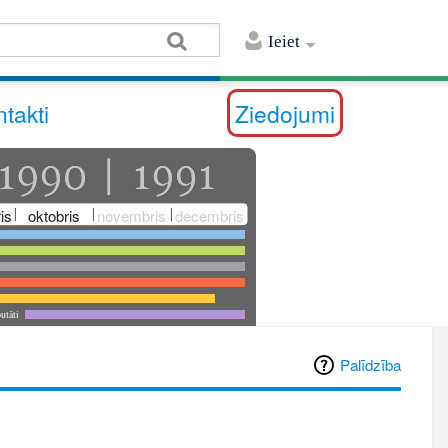
Ieiet
takti
Ziedojumi
is
oktobris
novembris
decembris
utāti
Palīdzība