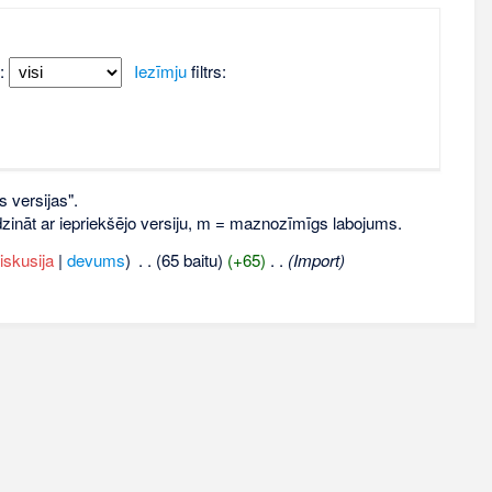
:
Iezīmju
filtrs:
s versijas".
līdzināt ar iepriekšējo versiju, m = maznozīmīgs labojums.
iskusija
|
devums
)
‎
. .
(65 baitu)
(+65)
‎
. .
(Import)