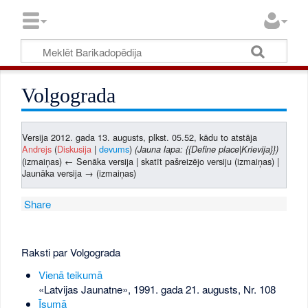
Volgograda
Versija 2012. gada 13. augusts, plkst. 05.52, kādu to atstāja
Andrejs
(
Diskusija
|
devums
)
(Jauna lapa: {{Define place|Krievija}})
(izmaiņas) ← Senāka versija | skatīt pašreizējo versiju (izmaiņas) |
Jaunāka versija → (izmaiņas)
Share
Raksti par Volgograda
Vienā teikumā
«Latvijas Jaunatne», 1991. gada 21. augusts, Nr. 108
Īsumā