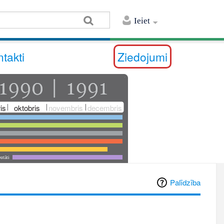
Ieiet
takti
Ziedojumi
is
oktobris
novembris
decembris
utāti
Palīdzība