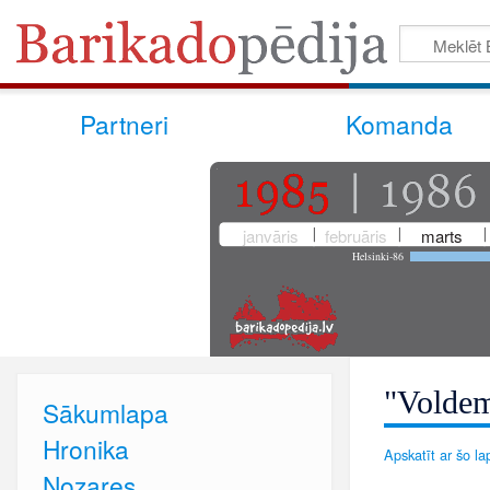
Partneri
Komanda
janvāris
februāris
marts
Helsinki-86
"Voldem
Sākumlapa
Hronika
Apskatīt ar šo lap
Nozares