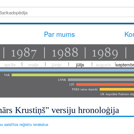
Par mums
Kon
aprīlis
maijs
jūnijs
jūlijs
augusts
septembr
VAK
LNNK
LTF
PSRS tautas deputāti
LR Augstākās Padomes dep
ārs Krustiņš" versiju hronoloģija
u saistītos reģistru ierakstus