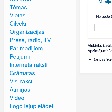
Versij
Tēmas
Vietas
No gada (
Cilvēki
Organizācijas
Prese, radio, TV
Atšķirību izvēl
Par medijiem
Apzīmējumi: "ar
Pētījumi
(ar pašreiz
Interneta raksti
Grāmatas
Visi raksti
Atmiņas
Video
Logo lejupielādei