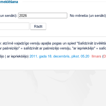
u meklēšana
un senāki):
No mēneša (un senāki)
e: atzīmē vajadzīgo versiju apaļās pogas un spied "Salīdzināt izvēlētā
 pašreizējo" = salīdzināt ar pašreizējo versiju, "ar iepriekšējo" = sa
ējo | ar iepriekšējo)
2011. gada 18. decembris, plkst. 05.20
‎
Ilmars
(
D