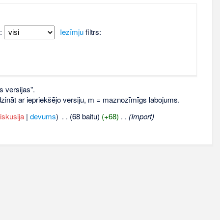
:
Iezīmju
filtrs:
s versijas".
līdzināt ar iepriekšējo versiju, m = maznozīmīgs labojums.
iskusija
|
devums
)
‎
. .
(68 baitu)
(+68)
‎
. .
(Import)