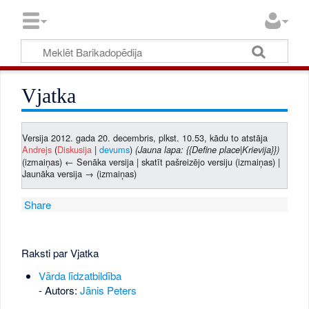
Vjatka
Versija 2012. gada 20. decembris, plkst. 10.53, kādu to atstāja
Andrejs
(
Diskusija
|
devums
)
(Jauna lapa: {{Define place|Krievija}})
(izmaiņas) ← Senāka versija | skatīt pašreizējo versiju (izmaiņas) |
Jaunāka versija → (izmaiņas)
Share
Raksti par Vjatka
Vārda līdzatbildība
- Autors:
Jānis Peters