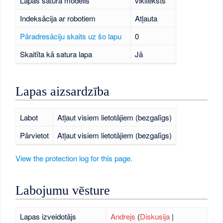
Lapas satura modelis
vikiteksts
Indeksācija ar robotiem
Atļauta
Pāradresāciju skaits uz šo lapu
0
Skaitīta kā satura lapa
Jā
Lapas aizsardzība
Labot
Atļaut visiem lietotājiem (bezgalīgs)
Pārvietot
Atļaut visiem lietotājiem (bezgalīgs)
View the protection log for this page.
Labojumu vēsture
Lapas izveidotājs
Andrejs
(
Diskusija
|