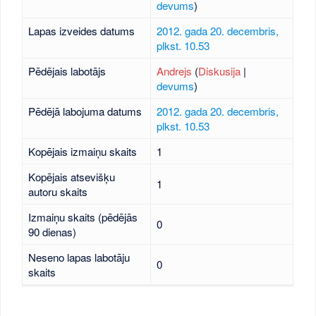
devums
)
Lapas izveides datums
2012. gada 20. decembris,
plkst. 10.53
Pēdējais labotājs
Andrejs
(
Diskusija
|
devums
)
Pēdējā labojuma datums
2012. gada 20. decembris,
plkst. 10.53
Kopējais izmaiņu skaits
1
Kopējais atsevišķu
1
autoru skaits
Izmaiņu skaits (pēdējās
0
90 dienas)
Neseno lapas labotāju
0
skaits