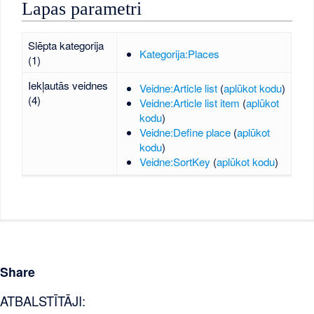
Lapas parametri
Slēpta kategorija
Kategorija:Places
(1)
Iekļautās veidnes
Veidne:Article list
(
aplūkot kodu
)
(4)
Veidne:Article list item
(
aplūkot
kodu
)
Veidne:Define place
(
aplūkot
kodu
)
Veidne:SortKey
(
aplūkot kodu
)
Share
ATBALSTĪTĀJI: