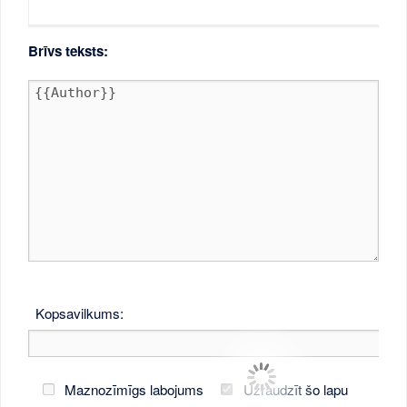
Brīvs teksts:
Kopsavilkums:
Maznozīmīgs labojums
Uzraudzīt šo lapu