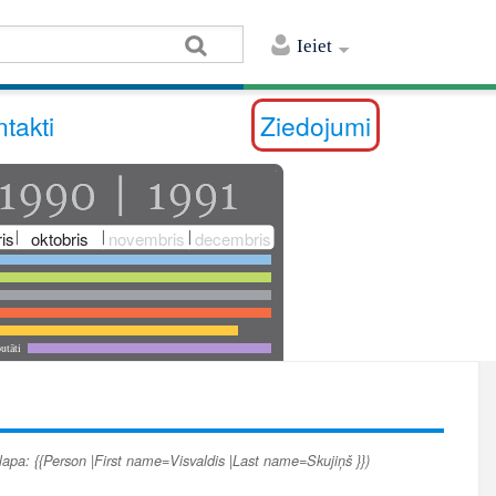
Ieiet
takti
Ziedojumi
is
oktobris
novembris
decembris
utāti
lapa: {{Person |First name=Visvaldis |Last name=Skujiņš }})