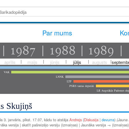
Par mums
Kon
aprīlis
maijs
jūnijs
jūlijs
augusts
septembr
VAK
LNNK
LTF
PSRS tautas deputāti
LR Augstākās Padomes dep
is Skujiņš
a 3. janvāris, plkst. 17.07, kādu to atstāja
Andrejs
(
Diskusija
|
devums
)
(Jauna 
ka versija | skatīt pašreizējo versiju (izmaiņas) | Jaunāka versija → (izmaiņas)