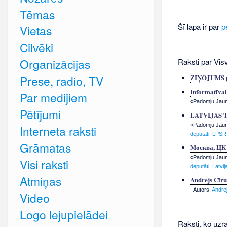
Tēmas
Šī lapa ir par
p
Vietas
Cilvēki
Organizācijas
Raksti par Visv
Prese, radio, TV
ZIŅOJUMS par
Informatīvai
Par medijiem
«Padomju Jauna
Pētījumi
LATVIJAS 
«Padomju Jauna
Interneta raksti
deputāti
,
LPSR 
Grāmatas
Москва, Ц
«Padomju Jauna
Visi raksti
deputāti
,
Latvi
Atmiņas
Andrejs Cīrul
- Autors:
Andrej
Video
Logo lejupielādei
Raksti, ko uzra