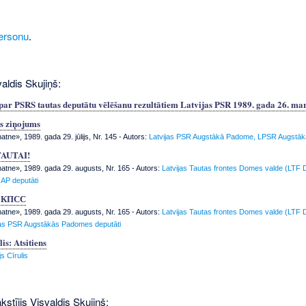
ersonu
.
aldis Skujiņš:
 PSRS tautas deputātu vēlēšanu rezultātiem Latvijas PSR 1989. gada 26. ma
s ziņojums
tne», 1989. gada 29. jūlijs, Nr. 145
- Autors:
Latvijas PSR Augstākā Padome, LPSR Augstā
TAUTAI!
tne», 1989. gada 29. augusts, Nr. 165
- Autors:
Latvijas Tautas frontes Domes valde (LTF 
AP deputāti
К КПСС
tne», 1989. gada 29. augusts, Nr. 165
- Autors:
Latvijas Tautas frontes Domes valde (LTF 
jas PSR Augstākās Padomes deputāti
is: Atsitiens
s Cīrulis
kstījis Visvaldis Skujiņš: