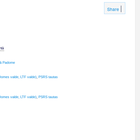
Share
rtā
kā Padome
Domes valde, LTF valde)
,
PSRS tautas
Domes valde, LTF valde)
,
PSRS tautas