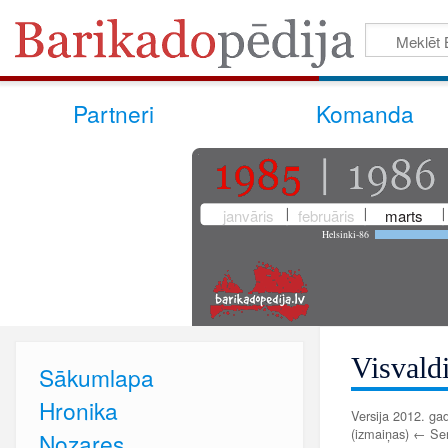
Partneri
Komanda
janvāris
februāris
marts
Helsinki-86
Visvald
Sākumlapa
Hronika
Versija 2012. gad
(izmaiņas) ← Senā
Nozares