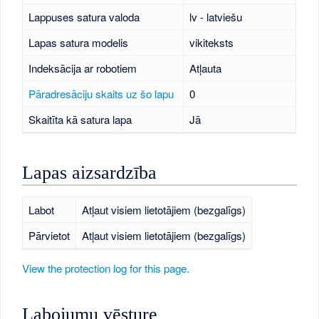
Lappuses satura valoda
lv - latviešu
Lapas satura modelis
vikiteksts
Indeksācija ar robotiem
Atļauta
Pāradresāciju skaits uz šo lapu
0
Skaitīta kā satura lapa
Jā
Lapas aizsardzība
Labot
Atļaut visiem lietotājiem (bezgalīgs)
Pārvietot
Atļaut visiem lietotājiem (bezgalīgs)
View the protection log for this page.
Labojumu vēsture