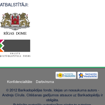
ATBALSTĪTĀJI:
Konfidencialitāte
Darbvirsma
© 2012 Barikadopēdijas fonds. Idejas un nosaukuma autors -
Andrejs Cīrulis. Citēšanas gadījumos atsauce uz Barikadopēdiju ir
obligāta.
Publicēto materiālu autortiesības pieder to autoriem.