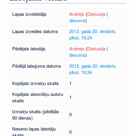
Lapas izveidotājs
Andrejs
(
Diskusija
|
devums
)
Lapas izveides datums
2012. gada 20. oktobris,
plkst. 19.24
Pēdējais labotājs
Andrejs
(
Diskusija
|
devums
)
Pēdējā labojuma datums
2012. gada 20. oktobris,
plkst. 19.24
Kopējais izmaiņu skaits
1
Kopējais atsevišķu autoru
1
skaits
Izmaiņu skaits (pēdējās
0
90 dienas)
Neseno lapas labotāju
0
skaits