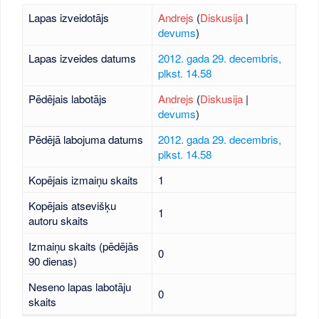
Lapas izveidotājs
Andrejs
(
Diskusija
|
devums
)
Lapas izveides datums
2012. gada 29. decembris,
plkst. 14.58
Pēdējais labotājs
Andrejs
(
Diskusija
|
devums
)
Pēdējā labojuma datums
2012. gada 29. decembris,
plkst. 14.58
Kopējais izmaiņu skaits
1
Kopējais atsevišķu
1
autoru skaits
Izmaiņu skaits (pēdējās
0
90 dienas)
Neseno lapas labotāju
0
skaits