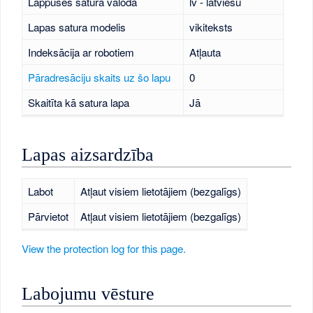
Lappuses satura valoda
lv - latviešu
Lapas satura modelis
vikiteksts
Indeksācija ar robotiem
Atļauta
Pāradresāciju skaits uz šo lapu
0
Skaitīta kā satura lapa
Jā
Lapas aizsardzība
Labot
Atļaut visiem lietotājiem (bezgalīgs)
Pārvietot
Atļaut visiem lietotājiem (bezgalīgs)
View the protection log for this page.
Labojumu vēsture