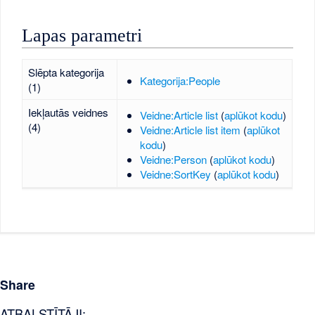
Lapas parametri
Slēpta kategorija
Kategorija:People
(1)
Iekļautās veidnes
Veidne:Article list
(
aplūkot kodu
)
(4)
Veidne:Article list item
(
aplūkot
kodu
)
Veidne:Person
(
aplūkot kodu
)
Veidne:SortKey
(
aplūkot kodu
)
Share
ATBALSTĪTĀJI: