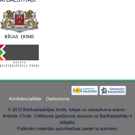
Konfidencialitāte
Darbvirsma
© 2012 Barikadopēdijas fonds. Idejas un nosaukuma autors -
Andrejs Cīrulis. Citēšanas gadījumos atsauce uz Barikadopēdiju ir
obligāta.
Publicēto materiālu autortiesības pieder to autoriem.