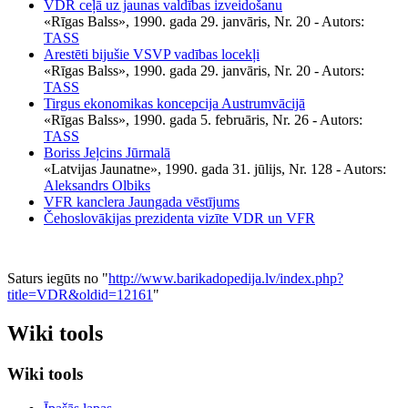
VDR ceļā uz jaunas valdības izveidošanu
«Rīgas Balss», 1990. gada 29. janvāris, Nr. 20
- Autors:
TASS
Arestēti bijušie VSVP vadības locekļi
«Rīgas Balss», 1990. gada 29. janvāris, Nr. 20
- Autors:
TASS
Tirgus ekonomikas koncepcija Austrumvācijā
«Rīgas Balss», 1990. gada 5. februāris, Nr. 26
- Autors:
TASS
Boriss Jeļcins Jūrmalā
«Latvijas Jaunatne», 1990. gada 31. jūlijs, Nr. 128
- Autors:
Aleksandrs Olbiks
VFR kanclera Jaungada vēstījums
Čehoslovākijas prezidenta vizīte VDR un VFR
Saturs iegūts no "
http://www.barikadopedija.lv/index.php?
title=VDR&oldid=12161
"
Wiki tools
Wiki tools