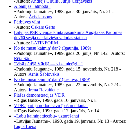
- Autors:
Andrejs Cīrulis
,
Jurijs Čerņavskis
Albānijas «atmoda»
«Padomju Jaunatne», 1988. gada 30. janvāris, Nr. 21
-
Autors:
Āris Jansons
Pārbūves vilnī
- Autors:
Oskars Gerts
Latvijas PSR vienpadsmitā sasaukuma Augstākās Padomes
devītā sesija par latviešu valodas statusu
- Autors:
LATINFORM
Ko tie mūsu kaimiņ' dar'? (Igaunija, 1989)
«Padomju Jaunatne», 1989. gada 26. jūlijs, Nr. 142
- Autors:
Rēta Sāra
"Visā pārējā Vācijā — viss mierīgi..."
«Padomju Jaunatne», 1989. gada 15. novembris, Nr. 218
-
Autors:
Arnis Šablovskis
Ko tie mūsu kaimiņ' dar'? (Lietuva, 1989)
«Padomju Jaunatne», 1989. gada 22. novembris, Nr. 223
-
Autors:
Irena Revaitiene
Plašas demonstrācijas VDR
«Rīgas Balss», 1990. gada 10. janvāris, Nr. 8
VDR: partija nodod savu īpašumu tautai
«Rīgas Balss», 1990. gada 17. janvāris, Nr. 14
«Labu kaimiņattiecību» uzturēšanai
«Latvijas Jaunatne», 1990. gada 19. janvāris, Nr. 13
- Autors:
Ligita Liepa