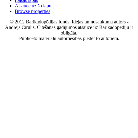
Īpašās lapas
Atsauce uz šo lapu
Browse properties
© 2012 Barikadopēdijas fonds. Idejas un nosaukuma autors -
Andrejs Cīrulis. Citēšanas gadījumos atsauce uz Barikadopēdiju ir
obligāta.
Publicēto materiālu autortiesības pieder to autoriem.