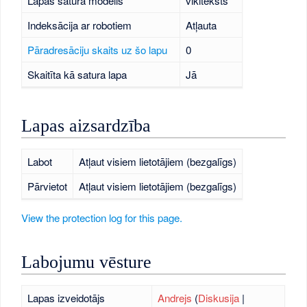
Lapas satura modelis
vikiteksts
Indeksācija ar robotiem
Atļauta
Pāradresāciju skaits uz šo lapu
0
Skaitīta kā satura lapa
Jā
Lapas aizsardzība
Labot
Atļaut visiem lietotājiem (bezgalīgs)
Pārvietot
Atļaut visiem lietotājiem (bezgalīgs)
View the protection log for this page.
Labojumu vēsture
Lapas izveidotājs
Andrejs
(
Diskusija
|