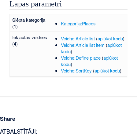
Lapas parametri
Slēpta kategorija
Kategorija:Places
(1)
Iekļautās veidnes
Veidne:Article list
(
aplūkot kodu
)
(4)
Veidne:Article list item
(
aplūkot
kodu
)
Veidne:Define place
(
aplūkot
kodu
)
Veidne:SortKey
(
aplūkot kodu
)
Share
ATBALSTĪTĀJI: