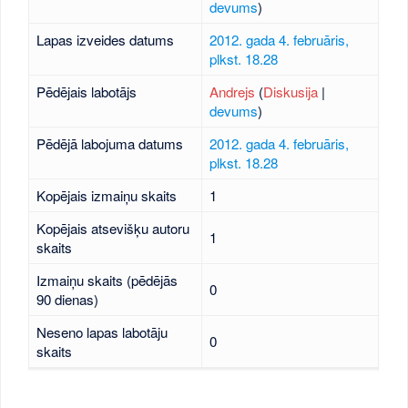
devums
)
Lapas izveides datums
2012. gada 4. februāris,
plkst. 18.28
Pēdējais labotājs
Andrejs
(
Diskusija
|
devums
)
Pēdējā labojuma datums
2012. gada 4. februāris,
plkst. 18.28
Kopējais izmaiņu skaits
1
Kopējais atsevišķu autoru
1
skaits
Izmaiņu skaits (pēdējās
0
90 dienas)
Neseno lapas labotāju
0
skaits