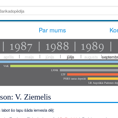
Par mums
Kon
aprīlis
maijs
jūnijs
jūlijs
augusts
septembr
VAK
LNNK
LTF
PSRS tautas deputāti
LR Augstākās Padomes dep
son: V. Ziemelis
 labot šo lapu šāda iemesla dēļ: