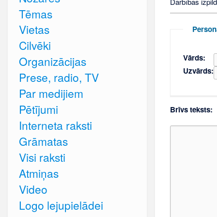
Darbības izpild
Tēmas
Vietas
Person
Cilvēki
Vārds:
Organizācijas
Uzvārds:
Prese, radio, TV
Par medijiem
Pētījumi
Brīvs teksts:
Interneta raksti
Grāmatas
Visi raksti
Atmiņas
Video
Logo lejupielādei