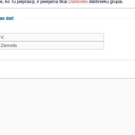
e, ko Tu pieprasīji, ir pieejama tikai
Dalībnieki
dalībnieku grupai.
as dati