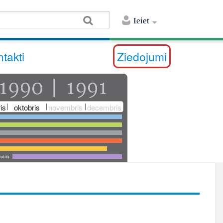
Ieiet
takti
Ziedojumi
is
oktobris
novembris
decembris
utāti