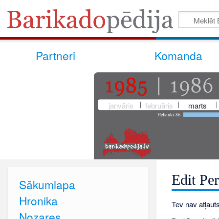
Partneri
Komanda
janvāris
februāris
marts
Helsinki-86
Edit Per
Sākumlapa
Hronika
Tev nav atļauts
Nozares