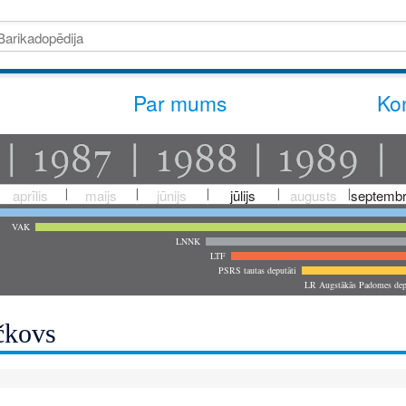
Par mums
Kon
aprīlis
maijs
jūnijs
jūlijs
augusts
septembr
VAK
LNNK
LTF
PSRS tautas deputāti
LR Augstākās Padomes dep
čkovs