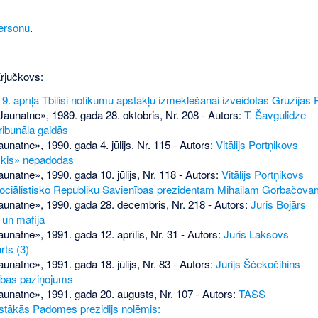
ersonu
.
Krjučkovs:
 9. aprīļa Tbilisi notikumu apstākļu izmeklēšanai izveidotās Gruzij
aunatne», 1989. gada 28. oktobris, Nr. 208
- Autors:
T. Šavgulidze
tribunāla gaidās
aunatne», 1990. gada 4. jūlijs, Nr. 115
- Autors:
Vitālijs Portņikovs
skis» nepadodas
aunatne», 1990. gada 10. jūlijs, Nr. 118
- Autors:
Vitālijs Portņikovs
ciālistisko Republiku Savienības prezidentam Mihailam Gorbačova
Jaunatne», 1990. gada 28. decembris, Nr. 218
- Autors:
Juris Bojārs
 un mafija
aunatne», 1991. gada 12. aprīlis, Nr. 31
- Autors:
Juris Laksovs
rts (3)
aunatne», 1991. gada 18. jūlijs, Nr. 83
- Autors:
Jurijs Ščekočihins
bas paziņojums
aunatne», 1991. gada 20. augusts, Nr. 107
- Autors:
TASS
ākās Padomes prezidijs nolēmis: