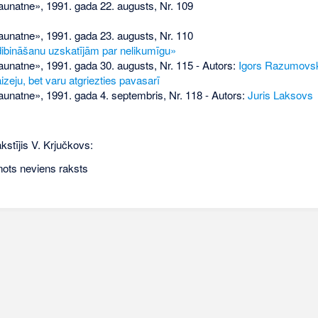
aunatne», 1991. gada 22. augusts, Nr. 109
aunatne», 1991. gada 23. augusts, Nr. 110
bināšanu uzskatījām par nelikumīgu»
aunatne», 1991. gada 30. augusts, Nr. 115
- Autors:
Igors Razumovs
aizeju, bet varu atgriezties pavasarī
aunatne», 1991. gada 4. septembris, Nr. 118
- Autors:
Juris Laksovs
kstījis V. Krjučkovs:
nots neviens raksts