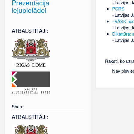
Prezentācija
«Latvijas J
lejupielādei
PSRS
«Latvijas J
«VĀSK nodi
«Latvijas J
ATBALSTĪTĀJI:
Diktatūra: 
«Latvijas J
Raksti, ko uzra
Nav pievie
Share
ATBALSTĪTĀJI: