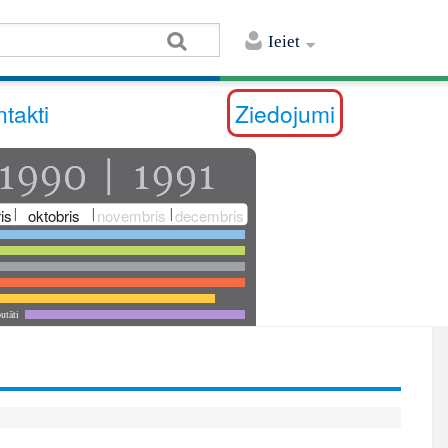
Ieiet
takti
Ziedojumi
is
oktobris
novembris
decembris
utāti