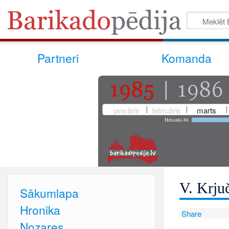
Partneri
Komanda
janvāris
februāris
marts
Helsinki-86
V. Krju
Sākumlapa
Hronika
Share
Nozares