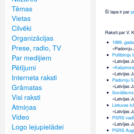
Tēmas
Šī lapa ir par
p
Vietas
Cilvēki
Raksti par V. 
Organizācijas
1989. gada
Prese, radio, TV
«Padomju J
Politbirojs 
Par medijiem
«Latvijas J
Pētījumi
«Kašpirov
«Latvijas J
Interneta raksti
Padomju So
Grāmatas
«Latvijas 
Sociālisms
Visi raksti
«Latvijas J
Lietuvas kā
Atmiņas
«Latvijas J
Video
PSRS vadī
«Latvijas J
Logo lejupielādei
PSRS Augst