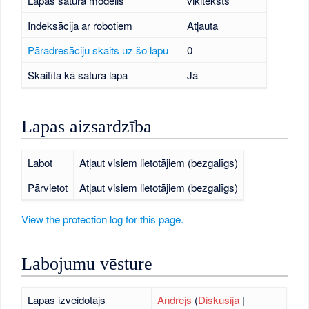
Lapas satura modelis
vikiteksts
Indeksācija ar robotiem
Atļauta
Pāradresāciju skaits uz šo lapu
0
Skaitīta kā satura lapa
Jā
Lapas aizsardzība
Labot
Atļaut visiem lietotājiem (bezgalīgs)
Pārvietot
Atļaut visiem lietotājiem (bezgalīgs)
View the protection log for this page.
Labojumu vēsture
Lapas izveidotājs
Andrejs
(
Diskusija
|