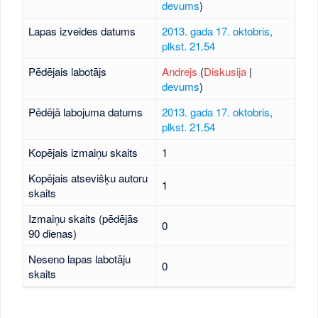
devums
)
Lapas izveides datums
2013. gada 17. oktobris,
plkst. 21.54
Pēdējais labotājs
Andrejs
(
Diskusija
|
devums
)
Pēdējā labojuma datums
2013. gada 17. oktobris,
plkst. 21.54
Kopējais izmaiņu skaits
1
Kopējais atsevišķu autoru
1
skaits
Izmaiņu skaits (pēdējās
0
90 dienas)
Neseno lapas labotāju
0
skaits