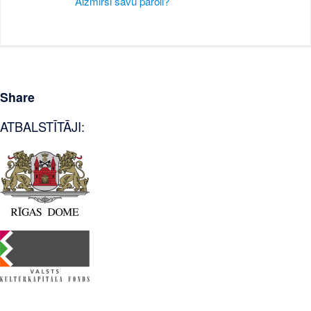
Aizmirsi savu paroli?
Share
ATBALSTĪTĀJI: