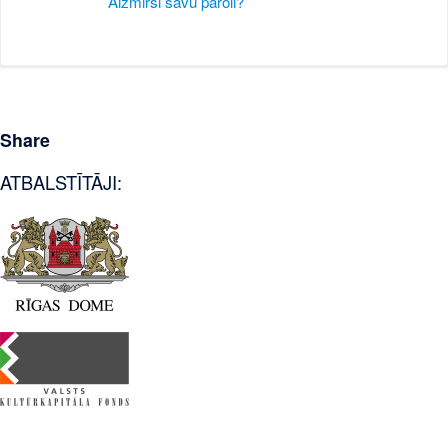
Aizmirsi savu paroli?
Share
ATBALSTĪTĀJI: