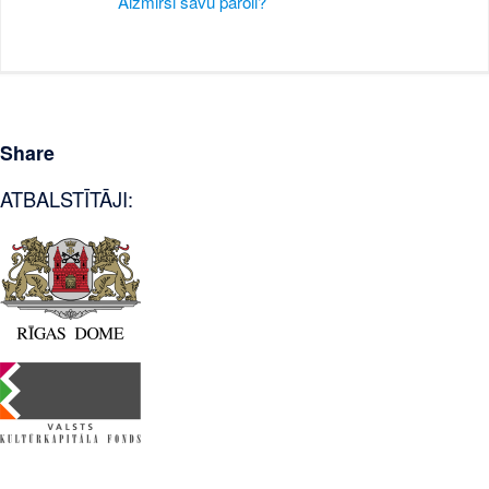
Aizmirsi savu paroli?
Share
ATBALSTĪTĀJI: