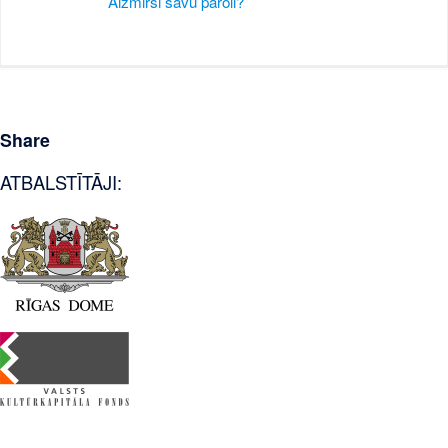
Aizmirsi savu paroli?
Share
ATBALSTĪTĀJI: