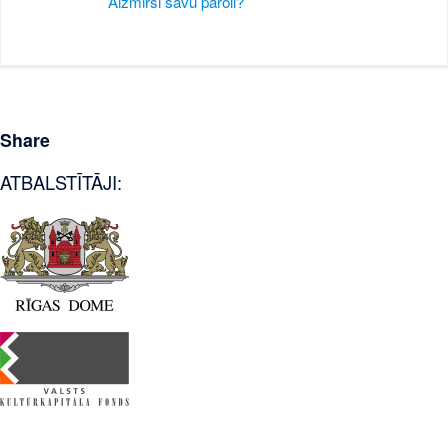
Aizmirsi savu paroli?
Share
ATBALSTĪTĀJI: