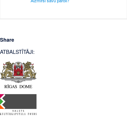
Aizmirsi savu paroli?
Share
ATBALSTĪTĀJI: