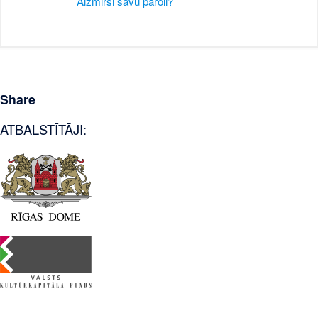
Aizmirsi savu paroli?
Share
ATBALSTĪTĀJI: