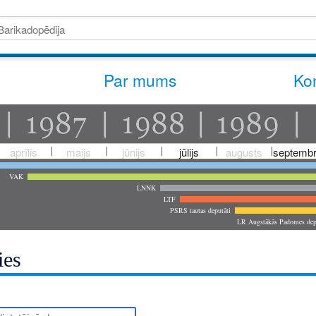
Par mums
Kon
aprīlis
maijs
jūnijs
jūlijs
augusts
septembr
VAK
LNNK
LTF
PSRS tautas deputāti
LR Augstākās Padomes dep
ies