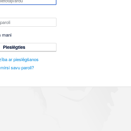
s mani
Pieslēgties
zība ar pieslēgšanos
mirsi savu paroli?