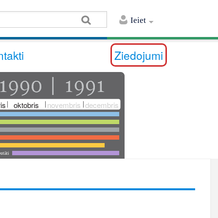
Ieiet
takti
Ziedojumi
is
oktobris
novembris
decembris
utāti