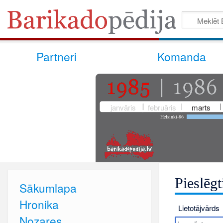
Partneri
Komanda
janvāris
februāris
marts
Helsinki-86
Pieslēgt
Sākumlapa
Hronika
Lietotājvārds
Nozares