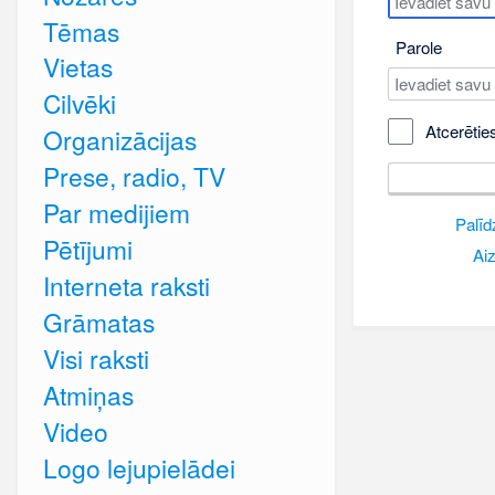
Tēmas
Parole
Vietas
Cilvēki
Atcerētie
Organizācijas
Prese, radio, TV
Par medijiem
Palīd
Pētījumi
Aiz
Interneta raksti
Grāmatas
Visi raksti
Atmiņas
Video
Logo lejupielādei