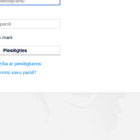
s mani
Pieslēgties
zība ar pieslēgšanos
mirsi savu paroli?