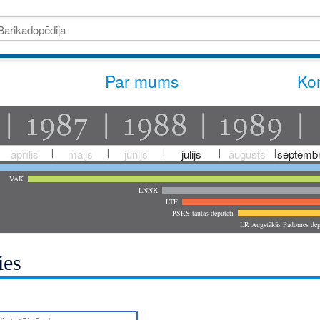
Par mums
Kon
aprīlis
maijs
jūnijs
jūlijs
augusts
septembr
VAK
LNNK
LTF
PSRS tautas deputāti
LR Augstākās Padomes dep
ies