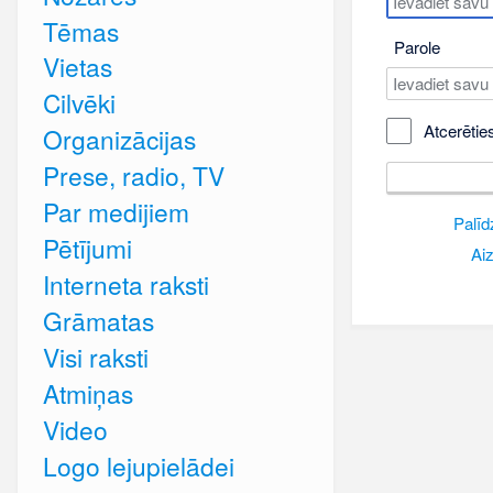
Tēmas
Parole
Vietas
Cilvēki
Atcerētie
Organizācijas
Prese, radio, TV
Par medijiem
Palīd
Pētījumi
Aiz
Interneta raksti
Grāmatas
Visi raksti
Atmiņas
Video
Logo lejupielādei