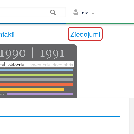
Ieiet
takti
Ziedojumi
is
oktobris
novembris
decembris
utāti