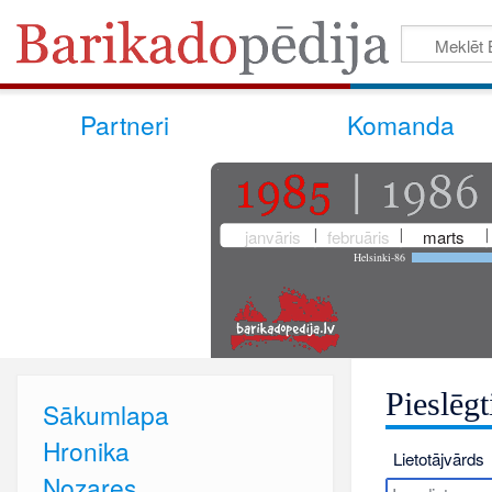
Partneri
Komanda
janvāris
februāris
marts
Helsinki-86
Pieslēgt
Sākumlapa
Hronika
Lietotājvārds
Nozares