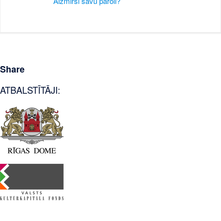
Aizmirsi savu paroli?
Share
ATBALSTĪTĀJI: