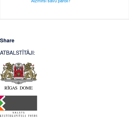
Aizmirsi savu paroli?
Share
ATBALSTĪTĀJI: