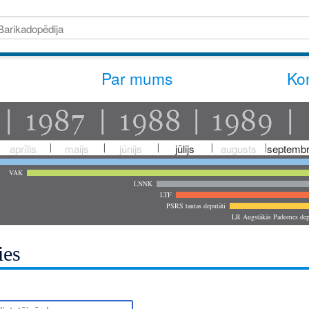
Par mums
Kon
aprīlis
maijs
jūnijs
jūlijs
augusts
septembr
VAK
LNNK
LTF
PSRS tautas deputāti
LR Augstākās Padomes dep
ies