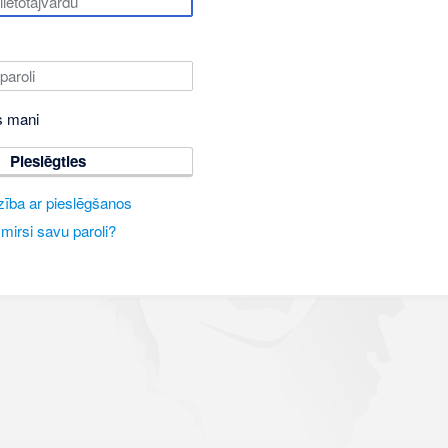
s mani
Pieslēgties
zība ar pieslēgšanos
mirsi savu paroli?