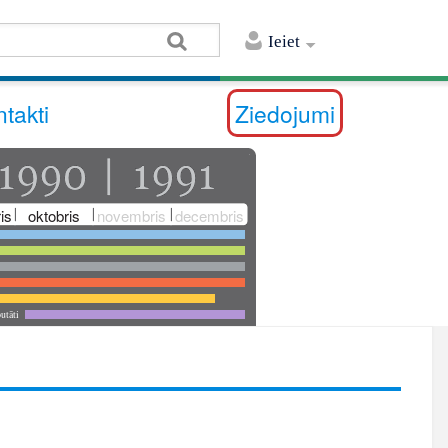
Ieiet
takti
Ziedojumi
is
oktobris
novembris
decembris
utāti