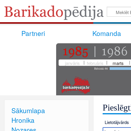
Partneri
Komanda
janvāris
februāris
marts
Helsinki-86
Pieslēgt
Sākumlapa
Hronika
Lietotājvārds
Nozares