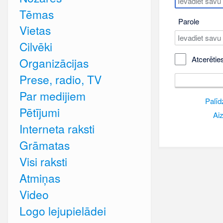
Tēmas
Parole
Vietas
Cilvēki
Atcerētie
Organizācijas
Prese, radio, TV
Par medijiem
Palīd
Pētījumi
Aiz
Interneta raksti
Grāmatas
Visi raksti
Atmiņas
Video
Logo lejupielādei