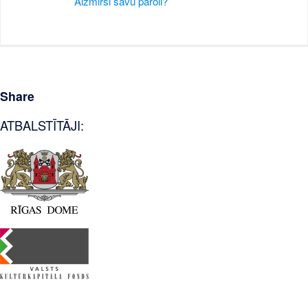
Aizmirsi savu paroli?
Share
ATBALSTĪTĀJI: