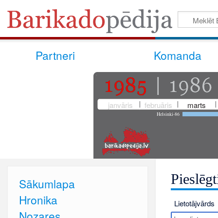
Partneri
Komanda
janvāris
februāris
marts
Helsinki-86
Pieslēgt
Sākumlapa
Hronika
Lietotājvārds
Nozares