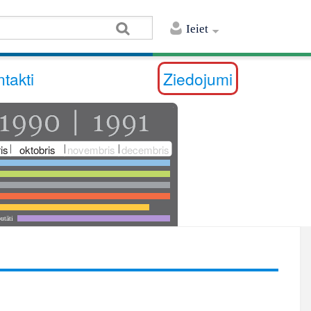
Ieiet
takti
Ziedojumi
is
oktobris
novembris
decembris
utāti