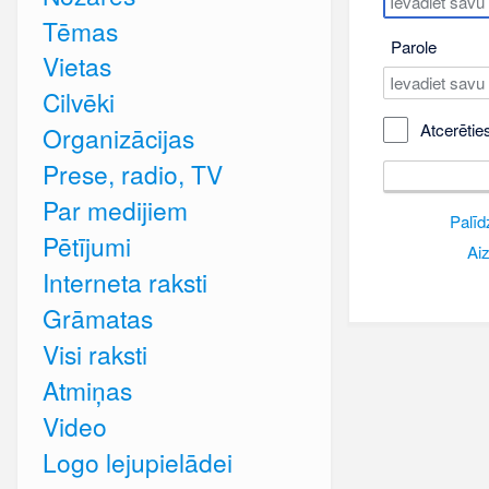
Tēmas
Parole
Vietas
Cilvēki
Atcerētie
Organizācijas
Prese, radio, TV
Par medijiem
Palīd
Pētījumi
Aiz
Interneta raksti
Grāmatas
Visi raksti
Atmiņas
Video
Logo lejupielādei