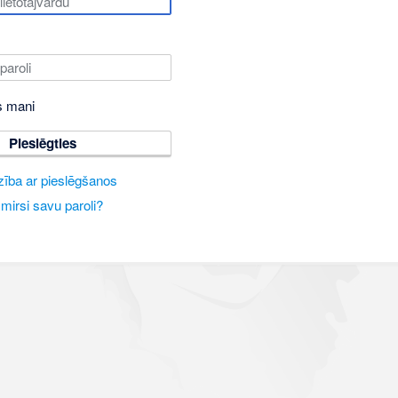
s mani
Pieslēgties
zība ar pieslēgšanos
mirsi savu paroli?