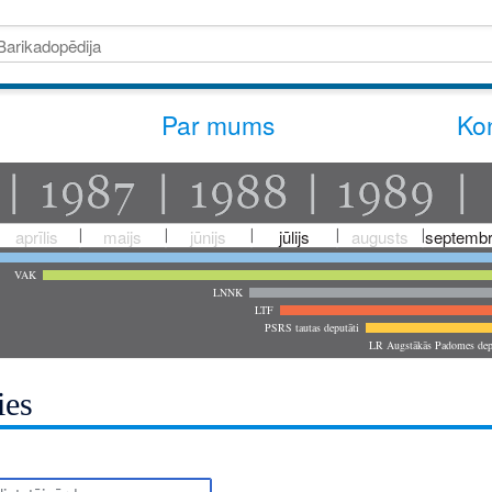
Par mums
Kon
aprīlis
maijs
jūnijs
jūlijs
augusts
septembr
VAK
LNNK
LTF
PSRS tautas deputāti
LR Augstākās Padomes dep
ies