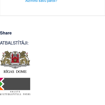
Aizmirsi savu paroli?
Share
ATBALSTĪTĀJI: