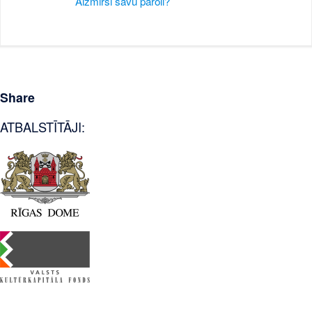
Aizmirsi savu paroli?
Share
ATBALSTĪTĀJI: