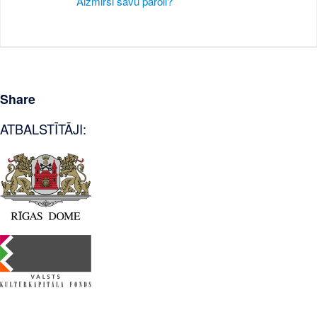
Aizmirsi savu paroli?
Share
ATBALSTĪTĀJI: