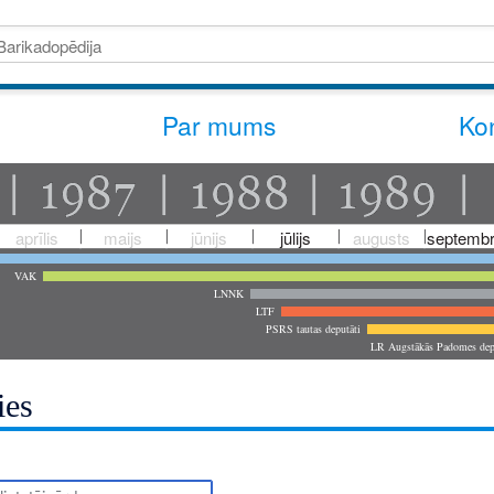
Par mums
Kon
aprīlis
maijs
jūnijs
jūlijs
augusts
septembr
VAK
LNNK
LTF
PSRS tautas deputāti
LR Augstākās Padomes dep
ies