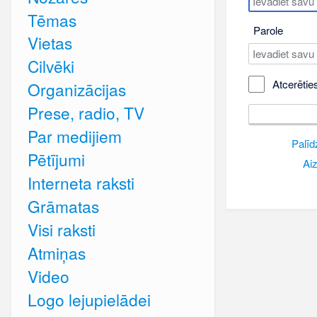
Tēmas
Parole
Vietas
Cilvēki
Atcerētie
Organizācijas
Prese, radio, TV
Par medijiem
Palīd
Pētījumi
Aiz
Interneta raksti
Grāmatas
Visi raksti
Atmiņas
Video
Logo lejupielādei