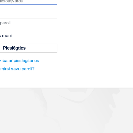
s mani
Pieslēgties
zība ar pieslēgšanos
mirsi savu paroli?