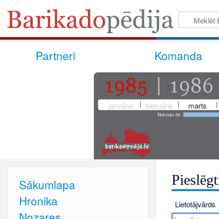
Partneri
Komanda
janvāris
februāris
marts
Helsinki-86
Pieslēgt
Sākumlapa
Hronika
Lietotājvārds
Nozares