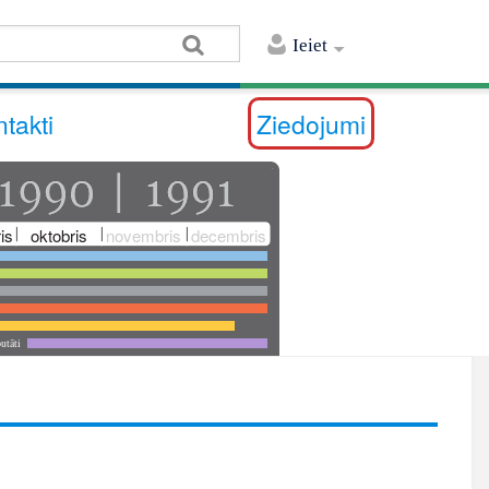
Ieiet
takti
Ziedojumi
is
oktobris
novembris
decembris
utāti