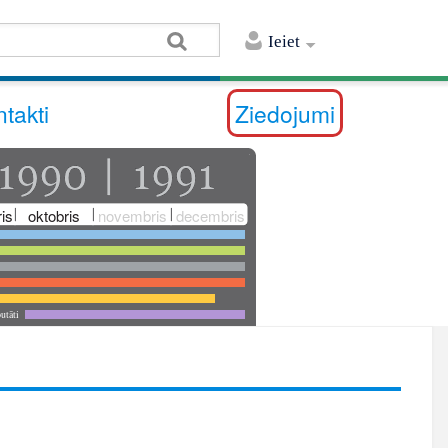
Ieiet
takti
Ziedojumi
is
oktobris
novembris
decembris
utāti