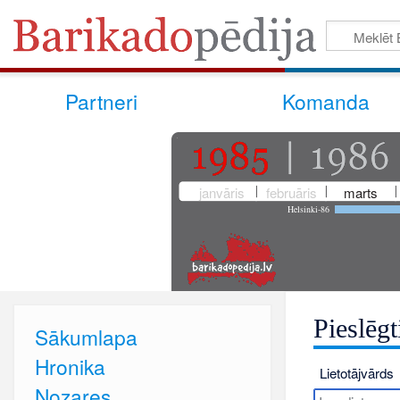
Partneri
Komanda
janvāris
februāris
marts
Helsinki-86
Pieslēgt
Sākumlapa
Hronika
Lietotājvārds
Nozares