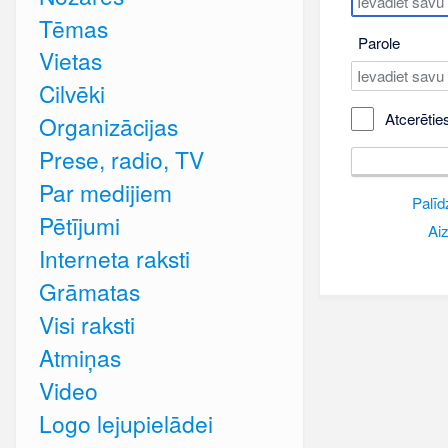
Tēmas
Parole
Vietas
Cilvēki
Atcerētie
Organizācijas
Prese, radio, TV
Par medijiem
Palīd
Pētījumi
Aiz
Interneta raksti
Grāmatas
Visi raksti
Atmiņas
Video
Logo lejupielādei