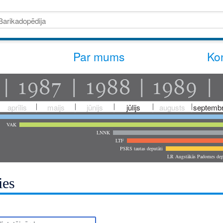
Par mums
Kon
aprīlis
maijs
jūnijs
jūlijs
augusts
septembr
VAK
LNNK
LTF
PSRS tautas deputāti
LR Augstākās Padomes dep
ies