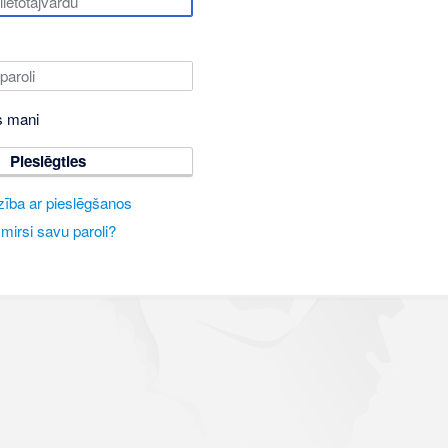
s mani
Pieslēgties
zība ar pieslēgšanos
mirsi savu paroli?