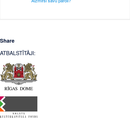
Aizmirsi savu paroli?
Share
ATBALSTĪTĀJI: