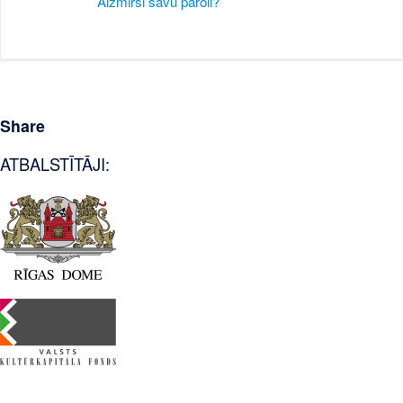
Aizmirsi savu paroli?
Share
ATBALSTĪTĀJI: