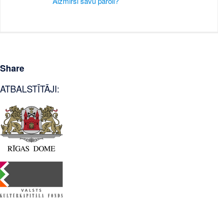
Aizmirsi savu paroli?
Share
ATBALSTĪTĀJI: