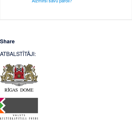
Aizmirsi savu paroli?
Share
ATBALSTĪTĀJI: