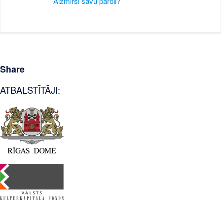
Aizmirsi savu paroli?
Share
ATBALSTĪTĀJI: