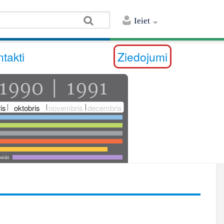
Ieiet
takti
Ziedojumi
is
oktobris
novembris
decembris
utāti