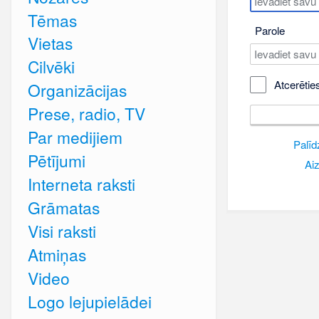
Tēmas
Parole
Vietas
Cilvēki
Atcerētie
Organizācijas
Prese, radio, TV
Par medijiem
Palīd
Pētījumi
Aiz
Interneta raksti
Grāmatas
Visi raksti
Atmiņas
Video
Logo lejupielādei