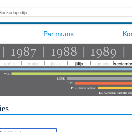
Par mums
Kon
aprīlis
maijs
jūnijs
jūlijs
augusts
septembr
VAK
LNNK
LTF
PSRS tautas deputāti
LR Augstākās Padomes dep
ies