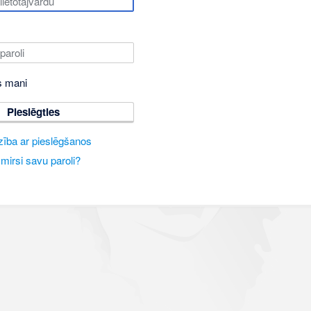
s mani
Pieslēgties
zība ar pieslēgšanos
mirsi savu paroli?