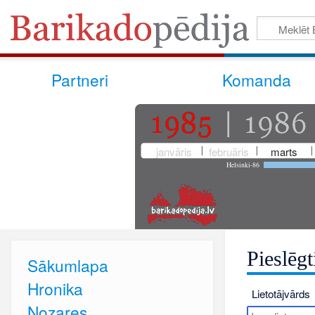
Partneri
Komanda
janvāris
februāris
marts
Helsinki-86
Pieslēgt
Sākumlapa
Hronika
Lietotājvārds
Nozares