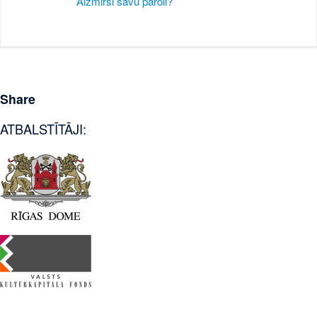
Aizmirsi savu paroli?
Share
ATBALSTĪTĀJI: