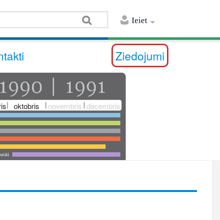
Ieiet
takti
Ziedojumi
is
oktobris
novembris
decembris
utāti