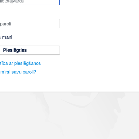
s mani
Pieslēgties
zība ar pieslēgšanos
mirsi savu paroli?