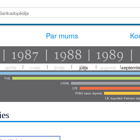
Par mums
Kon
aprīlis
maijs
jūnijs
jūlijs
augusts
septembr
VAK
LNNK
LTF
PSRS tautas deputāti
LR Augstākās Padomes dep
ies