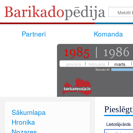
Partneri
Komanda
janvāris
februāris
marts
Helsinki-86
Pieslēgt
Sākumlapa
Hronika
Lietotājvārds
Nozares