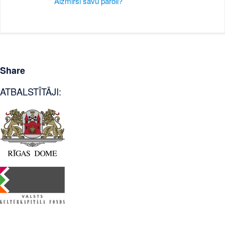
Aizmirsi savu paroli?
Share
ATBALSTĪTĀJI: