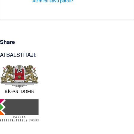
Aizmirsi savu paroli?
Share
ATBALSTĪTĀJI: