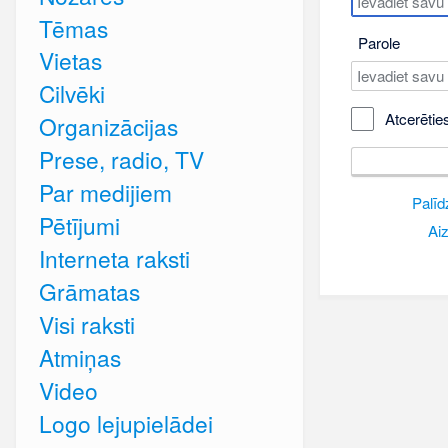
Tēmas
Parole
Vietas
Cilvēki
Atcerētie
Organizācijas
Prese, radio, TV
Par medijiem
Palīd
Pētījumi
Aiz
Interneta raksti
Grāmatas
Visi raksti
Atmiņas
Video
Logo lejupielādei