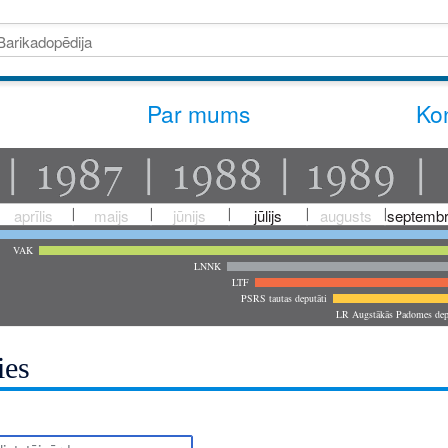
Par mums
Kon
aprīlis
maijs
jūnijs
jūlijs
augusts
septembr
VAK
LNNK
LTF
PSRS tautas deputāti
LR Augstākās Padomes dep
ies