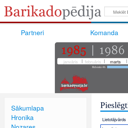
Partneri
Komanda
janvāris
februāris
marts
Helsinki-86
Pieslēgt
Sākumlapa
Hronika
Lietotājvārds
Nozares