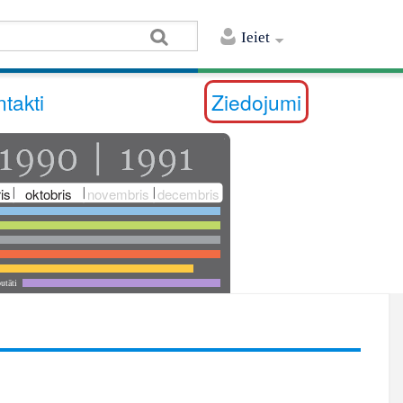
Ieiet
takti
Ziedojumi
is
oktobris
novembris
decembris
utāti