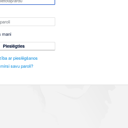
s mani
Pieslēgties
zība ar pieslēgšanos
mirsi savu paroli?