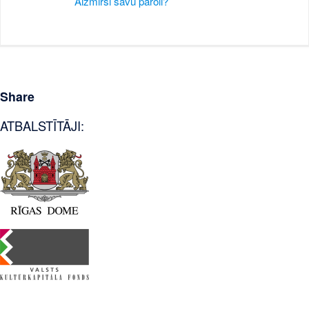
Aizmirsi savu paroli?
Share
ATBALSTĪTĀJI: