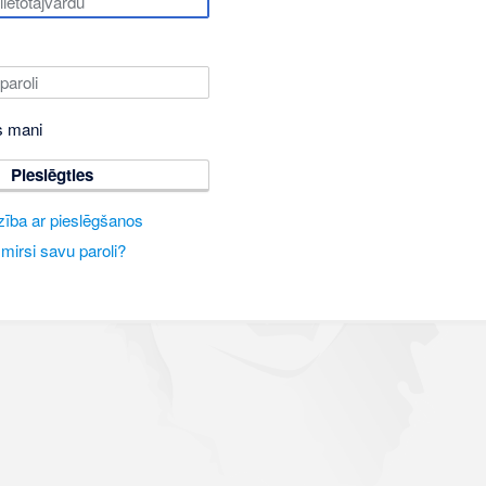
s mani
Pieslēgties
zība ar pieslēgšanos
mirsi savu paroli?