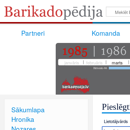
Partneri
Komanda
janvāris
februāris
marts
Helsinki-86
Pieslēgt
Sākumlapa
Hronika
Lietotājvārds
Nozares