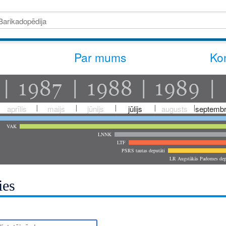
Par mums
Kon
aprīlis
maijs
jūnijs
jūlijs
augusts
septembr
VAK
LNNK
LTF
PSRS tautas deputāti
LR Augstākās Padomes dep
ies