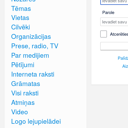
Tēmas
Parole
Vietas
Cilvēki
Atcerētie
Organizācijas
Prese, radio, TV
Par medijiem
Palīd
Pētījumi
Aiz
Interneta raksti
Grāmatas
Visi raksti
Atmiņas
Video
Logo lejupielādei