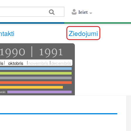
Ieiet
takti
Ziedojumi
is
oktobris
novembris
decembris
utāti