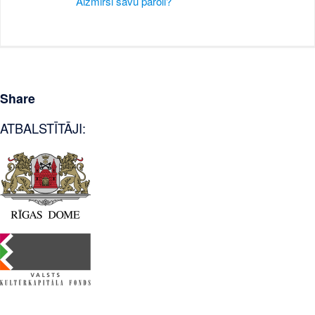
Aizmirsi savu paroli?
Share
ATBALSTĪTĀJI: