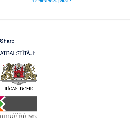
Aizmirsi savu paroli?
Share
ATBALSTĪTĀJI: