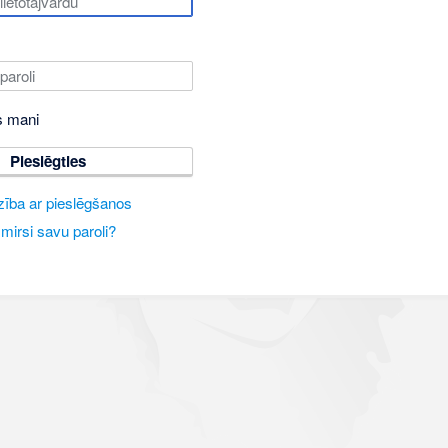
s mani
Pieslēgties
zība ar pieslēgšanos
mirsi savu paroli?