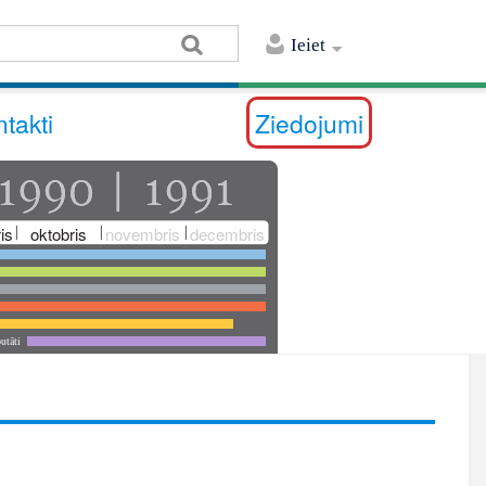
Ieiet
takti
Ziedojumi
is
oktobris
novembris
decembris
utāti