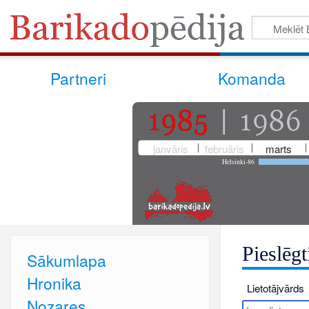
Partneri
Komanda
janvāris
februāris
marts
Helsinki-86
Pieslēgt
Sākumlapa
Hronika
Lietotājvārds
Nozares