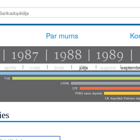
Par mums
Kon
aprīlis
maijs
jūnijs
jūlijs
augusts
septembr
VAK
LNNK
LTF
PSRS tautas deputāti
LR Augstākās Padomes dep
ies