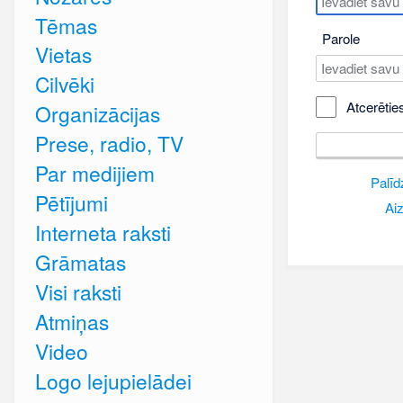
Tēmas
Parole
Vietas
Cilvēki
Atcerētie
Organizācijas
Prese, radio, TV
Par medijiem
Palīd
Pētījumi
Aiz
Interneta raksti
Grāmatas
Visi raksti
Atmiņas
Video
Logo lejupielādei